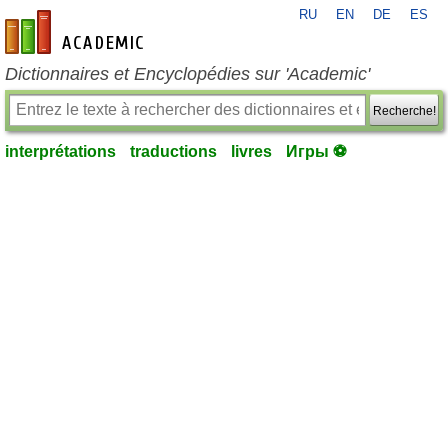
RU
EN
DE
ES
fr-academic.com
Dictionnaires et Encyclopédies sur 'Academic'
Recherche!
interprétations
traductions
livres
Игры ⚽