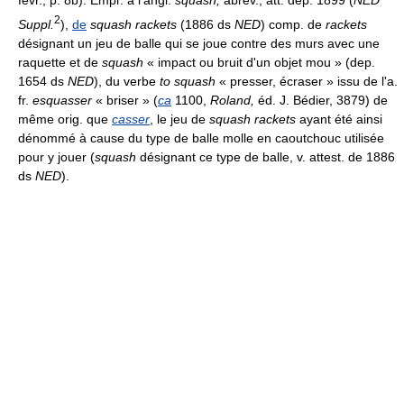
févr., p. 8b). Empr. à l'angl.
squash,
abrév., att. dep. 1899 (
NED
2
Suppl.
),
de
squash rackets
(1886 ds
NED
) comp. de
rackets
désignant un jeu de balle qui se joue contre des murs avec une
raquette et de
squash
« impact ou bruit d'un objet mou » (dep.
1654 ds
NED
), du verbe
to squash
« presser, écraser » issu de l'a.
fr.
esquasser
« briser » (
ca
1100,
Roland,
éd. J. Bédier, 3879) de
même orig. que
casser
, le jeu de
squash rackets
ayant été ainsi
dénommé à cause du type de balle molle en caoutchouc utilisée
pour y jouer (
squash
désignant ce type de balle, v. attest. de 1886
ds
NED
).