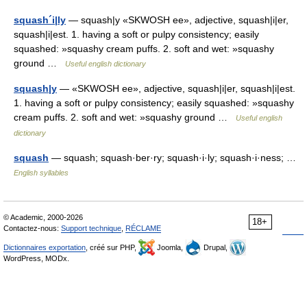
squash´i|ly
— squash|y «SKWOSH ee», adjective, squash|i|er,
squash|i|est. 1. having a soft or pulpy consistency; easily
squashed: »squashy cream puffs. 2. soft and wet: »squashy
ground …
Useful english dictionary
squash|y
— «SKWOSH ee», adjective, squash|i|er, squash|i|est.
1. having a soft or pulpy consistency; easily squashed: »squashy
cream puffs. 2. soft and wet: »squashy ground …
Useful english
dictionary
squash
— squash; squash·ber·ry; squash·i·ly; squash·i·ness; …
English syllables
© Academic, 2000-2026
18+
Contactez-nous:
Support technique
,
RÉCLAME
Dictionnaires exportation
, créé sur PHP,
Joomla,
Drupal,
WordPress, MODx.