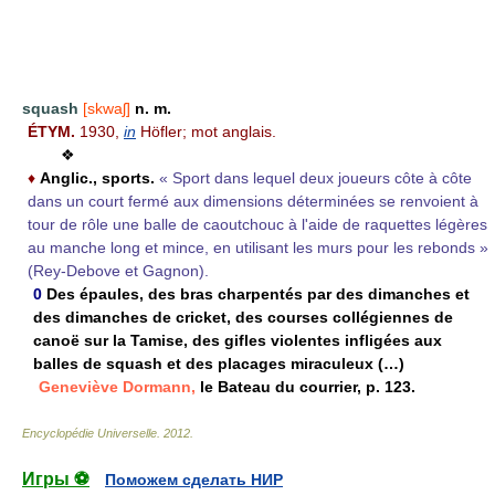
squash
[skwaʃ]
n. m.
ÉTYM.
1930,
in
Höfler; mot anglais.
❖
♦
Anglic.,
sports.
« Sport dans lequel deux joueurs côte à côte
dans un court fermé aux dimensions déterminées se renvoient à
tour de rôle une balle de caoutchouc à l'aide de raquettes légères
au manche long et mince, en utilisant les murs pour les rebonds »
(Rey-Debove et Gagnon).
0
Des épaules, des bras charpentés par des dimanches et
des dimanches de cricket, des courses collégiennes de
canoë sur la Tamise, des gifles violentes infligées aux
balles de squash et des placages miraculeux (…)
Geneviève Dormann,
le Bateau du courrier, p. 123.
Encyclopédie Universelle
.
2012
.
Игры ⚽
Поможем сделать НИР