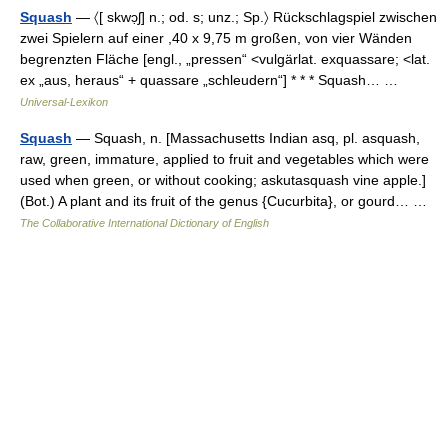
Squash
— 〈[ skwɔ̣ʃ] n.; od. s; unz.; Sp.〉 Rückschlagspiel zwischen
zwei Spielern auf einer ,40 x 9,75 m großen, von vier Wänden
begrenzten Fläche [engl., „pressen“ <vulgärlat. exquassare; <lat.
ex „aus, heraus“ + quassare „schleudern“] * * * Squash… …
Universal-Lexikon
Squash
— Squash, n. [Massachusetts Indian asq, pl. asquash,
raw, green, immature, applied to fruit and vegetables which were
used when green, or without cooking; askutasquash vine apple.]
(Bot.) A plant and its fruit of the genus {Cucurbita}, or gourd… …
The Collaborative International Dictionary of English