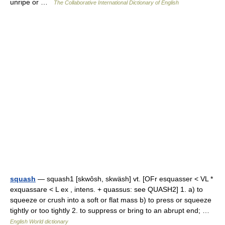
unripe or …
The Collaborative International Dictionary of English
squash
— squash1 [skwôsh, skwäsh] vt. [OFr esquasser < VL *
exquassare < L ex , intens. + quassus: see QUASH2] 1. a) to
squeeze or crush into a soft or flat mass b) to press or squeeze
tightly or too tightly 2. to suppress or bring to an abrupt end; …
English World dictionary