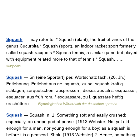
Squash
— may refer to: * Squash (plant), the fruit of vines of the
genus Cucurbita * Squash (sport), an indoor racket sport formerly
called squash racquets * Squash tennis, a similar game but played
with equipment related more to that of tennis * Squash… …
Wikipedia
Squash
— Sn (eine Sportart) per. Wortschatz fach. (20. Jh.)
Entlehnung. Entlehnt aus ne. squash, zu ne. squash kräftig
schlagen, zerquetschen, auspressen , dieses aus afrz. esquasser,
esquacer, aus früh rom. * exquassare, zu l. quassāre heftig
erschüttern …
Etymologisches Wörterbuch der deutschen sprache
Squash
— Squash, n. 1. Something soft and easily crushed;
especially, an unripe pod of pease. [1913 Webster] Not yet old
enough for a man, nor young enough for a boy; as a squash is
before t is a peascod. Shak. [1913 Webster] 2. Hence, something